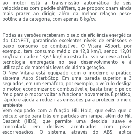
ao motor está a transmissão automática de seis
velocidades com paddle shiffters, que proporcionam ainda
mais prazer ao dirigir, além da melhor relação peso-
potência da categoria, com apenas 8 kg/cv.
Todas as versões receberam o selo de eficiência energética
do CONPET, garantindo excelentes níveis de emissões e
baixo consumo de combustível. O Vitara 4Sport, por
exemplo, tem consumo médio de 12,8 km/l, sendo 12,01
km/l na cidade e 13,67 km/l na estrada. Isso se deve a toda
tecnologia empregada no seu desenvolvimento e à
utilização de materiais leves de última geração.
O New Vitara está equipado com o moderno e prático
sistema Auto Start-Stop. Em uma parada superior a 3
segundos, em um semáforo, por exemplo, o veículo desliga
o motor, economizando combustível e, basta tirar o pé do
freio para o motor voltar a funcionar novamente. É prático,
rápido e ajuda a reduzir as emissões para proteger o meio
ambiente.
Vem equipado com a função Hill Hold, que evita que o
veículo ande para trás em partidas em rampa, além do Hill
Descent (HDS), que permite uma descida suave e
controlada em declives acentuados com pisos
escorregadios. O sistema, através do ABS, aplica