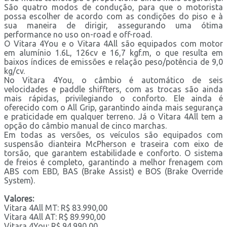
São quatro modos de condução, para que o motorista
possa escolher de acordo com as condições do piso e à
sua maneira de dirigir, assegurando uma ótima
performance no uso on-road e off-road.
O Vitara 4You e o Vitara 4All são equipados com motor
em alumínio 1.6L, 126cv e 16,7 kgf.m, o que resulta em
baixos índices de emissões e relação peso/potência de 9,0
kg/cv.
No Vitara 4You, o câmbio é automático de seis
velocidades e paddle shiffters, com as trocas são ainda
mais rápidas, privilegiando o conforto. Ele ainda é
oferecido com o All Grip, garantindo ainda mais segurança
e praticidade em qualquer terreno. Já o Vitara 4All tem a
opção do câmbio manual de cinco marchas.
Em todas as versões, os veículos são equipados com
suspensão dianteira McPherson e traseira com eixo de
torsão, que garantem estabilidade e conforto. O sistema
de freios é completo, garantindo a melhor frenagem com
ABS com EBD, BAS (Brake Assist) e BOS (Brake Override
System).
Valores:
Vitara 4All MT: R$ 83.990,00
Vitara 4All AT: R$ 89.990,00
Vitara 4You: R$ 94.990,00