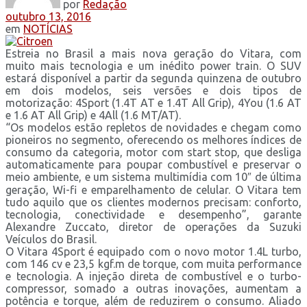
por
Redação
outubro 13, 2016
em
NOTÍCIAS
Estreia no Brasil a mais nova geração do Vitara, com
muito mais tecnologia e um inédito power train. O SUV
estará disponível a partir da segunda quinzena de outubro
em dois modelos, seis versões e dois tipos de
motorização: 4Sport (1.4T AT e 1.4T All Grip), 4You (1.6 AT
e 1.6 AT All Grip) e 4All (1.6 MT/AT).
“Os modelos estão repletos de novidades e chegam como
pioneiros no segmento, oferecendo os melhores índices de
consumo da categoria, motor com start stop, que desliga
automaticamente para poupar combustível e preservar o
meio ambiente, e um sistema multimídia com 10″ de última
geração, Wi-fi e emparelhamento de celular. O Vitara tem
tudo aquilo que os clientes modernos precisam: conforto,
tecnologia, conectividade e desempenho”, garante
Alexandre Zuccato, diretor de operações da Suzuki
Veículos do Brasil.
O Vitara 4Sport é equipado com o novo motor 1.4L turbo,
com 146 cv e 23,5 kgf.m de torque, com muita performance
e tecnologia. A injeção direta de combustível e o turbo-
compressor, somado a outras inovações, aumentam a
potência e torque, além de reduzirem o consumo. Aliado