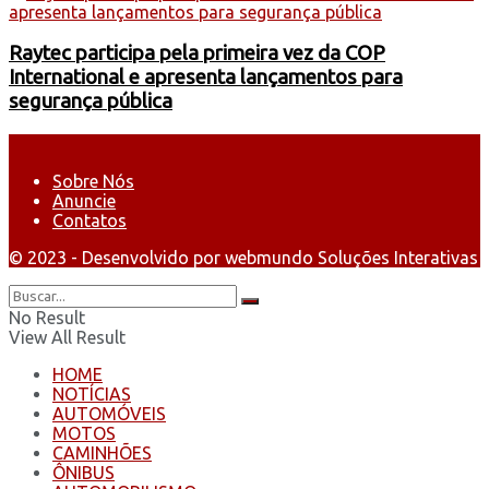
Raytec participa pela primeira vez da COP
International e apresenta lançamentos para
segurança pública
Sobre Nós
Anuncie
Contatos
© 2023 - Desenvolvido por webmundo Soluções Interativas
No Result
View All Result
HOME
NOTÍCIAS
AUTOMÓVEIS
MOTOS
CAMINHÕES
ÔNIBUS