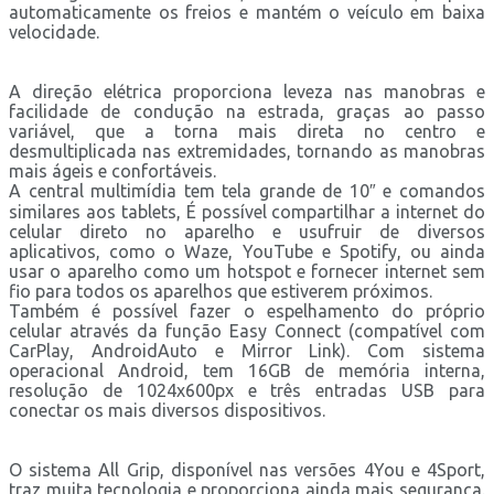
automaticamente os freios e mantém o veículo em baixa
velocidade.
A direção elétrica proporciona leveza nas manobras e
facilidade de condução na estrada, graças ao passo
variável, que a torna mais direta no centro e
desmultiplicada nas extremidades, tornando as manobras
mais ágeis e confortáveis.
A central multimídia tem tela grande de 10″ e comandos
similares aos tablets, É possível compartilhar a internet do
celular direto no aparelho e usufruir de diversos
aplicativos, como o Waze, YouTube e Spotify, ou ainda
usar o aparelho como um hotspot e fornecer internet sem
fio para todos os aparelhos que estiverem próximos.
Também é possível fazer o espelhamento do próprio
celular através da função Easy Connect (compatível com
CarPlay, AndroidAuto e Mirror Link). Com sistema
operacional Android, tem 16GB de memória interna,
resolução de 1024x600px e três entradas USB para
conectar os mais diversos dispositivos.
O sistema All Grip, disponível nas versões 4You e 4Sport,
traz muita tecnologia e proporciona ainda mais segurança.