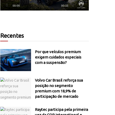
00:00
00:15
Recentes
Por que veículos premium
exigem cuidados especiais
com a suspensão?
Volvo Car Brasil reforça sua
posição no segmento
premium com 18,9% de
participação de mercado
Raytec participa pela primeira
vez da COP International e