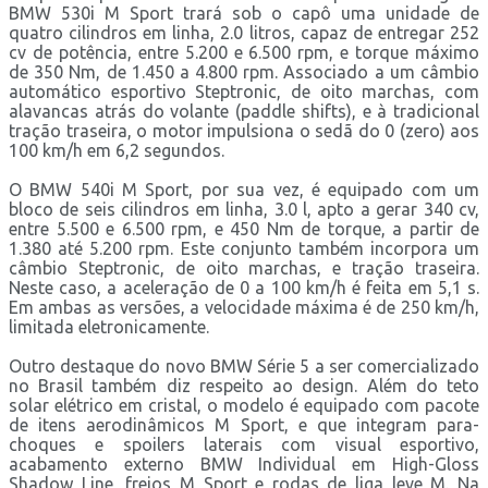
BMW 530i M Sport trará sob o capô uma unidade de
quatro cilindros em linha, 2.0 litros, capaz de entregar 252
cv de potência, entre 5.200 e 6.500 rpm, e torque máximo
de 350 Nm, de 1.450 a 4.800 rpm. Associado a um câmbio
automático esportivo Steptronic, de oito marchas, com
alavancas atrás do volante (paddle shifts), e à tradicional
tração traseira, o motor impulsiona o sedã do 0 (zero) aos
100 km/h em 6,2 segundos.
O BMW 540i M Sport, por sua vez, é equipado com um
bloco de seis cilindros em linha, 3.0 l, apto a gerar 340 cv,
entre 5.500 e 6.500 rpm, e 450 Nm de torque, a partir de
1.380 até 5.200 rpm. Este conjunto também incorpora um
câmbio Steptronic, de oito marchas, e tração traseira.
Neste caso, a aceleração de 0 a 100 km/h é feita em 5,1 s.
Em ambas as versões, a velocidade máxima é de 250 km/h,
limitada eletronicamente.
Outro destaque do novo BMW Série 5 a ser comercializado
no Brasil também diz respeito ao design. Além do teto
solar elétrico em cristal, o modelo é equipado com pacote
de itens aerodinâmicos M Sport, e que integram para-
choques e spoilers laterais com visual esportivo,
acabamento externo BMW Individual em High-Gloss
Shadow Line, freios M Sport e rodas de liga leve M. Na