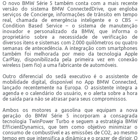
O novo BMW Série 5 também conta com a mais recente
versão do sistema BMW ConnectedDrive, que engloba
serviços de Concierge, informações de trânsito em tempo
real, chamada de emergência inteligente e o CBS –
Condition Based Service – o sistema de manutenção
inovador e personalizado da BMW, que informa o
proprietário sobre a necessidade de verificação de
diversos itens e sistemas com 2.000 quilômetros ou quatro
semanas de antecedência. A integração com smartphones
também foi melhorada por meio da tecnologia Apple
CarPlay, disponibilizada pela primeira vez em conexão
wireless (sem fio) a uma fabricante de automóveis.
Outro diferencial do sedã executivo é o assistente de
mobilidade digital, disponível no App BMW Connected,
lançado recentemente na Europa. O assistente integra a
agenda e o calendário do usuário, e o alerta sobre a hora
de saída para não se atrasar para seus compromissos.
Ambos os motores a gasolina que equipam a nova
geração do BMW Série 5 incorporam a consagrada
tecnologia TwinPower Turbo e seguem a estratégia BMW
EfficientDynamics, que tem como objetivo minimizar o
consumo de combustível e as emissões de CO2, ao mesmo
tempo em que intensifica a dinâmica e o prazer de dirigir. O