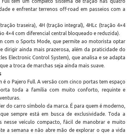
o Full tem um completo sistema de tração nas quatro
dade e enfrentar terrenos off-road em passeios com a
ação traseira), 4H (tração integral), 4HLc (tração 4×4
ão 4×4 com diferencial central bloqueado e reduzida).
m com o Sports Mode, que permite ao motorista optar
 dirigir ainda mais prazerosa, além da praticidade do
icles Electronic Control System), que analisa e se adapta
que a troca de marchas seja ainda mais suave.
s
m é o Pajero Full. A versão com cinco portas tem espaço
porta toda a família com muito conforto, requinte e
aventuras.
der do carro símbolo da marca. É para quem é moderno,
 que sempre está em busca de exclusividade. Toda a
tes nesse veículo compacto, fácil de manobrar e muito
ante a semana e não abre mão de explorar o que a vida