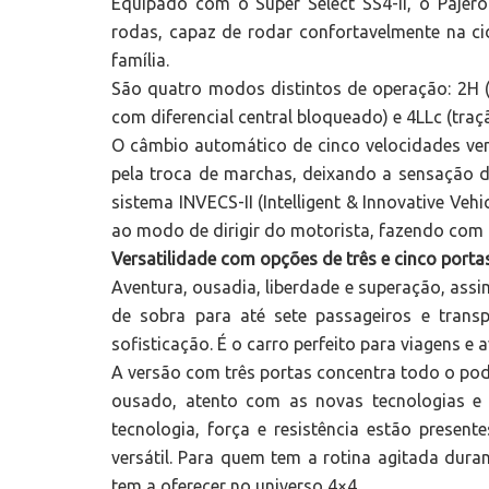
Equipado com o Super Select SS4-II, o Pajer
rodas, capaz de rodar confortavelmente na ci
família.
São quatro modos distintos de operação: 2H (tr
com diferencial central bloqueado) e 4LLc (traç
O câmbio automático de cinco velocidades ve
pela troca de marchas, deixando a sensação de
sistema INVECS-II (Intelligent & Innovative Veh
ao modo de dirigir do motorista, fazendo com 
Versatilidade com opções de três e cinco porta
Aventura, ousadia, liberdade e superação, assi
de sobra para até sete passageiros e trans
sofisticação. É o carro perfeito para viagens e 
A versão com três portas concentra todo o po
ousado, atento com as novas tecnologias e
tecnologia, força e resistência estão presen
versátil. Para quem tem a rotina agitada dur
tem a oferecer no universo 4×4.