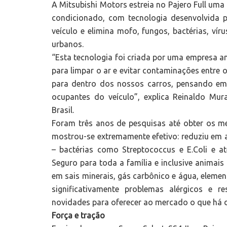
A Mitsubishi Motors estreia no Pajero Full uma 
condicionado, com tecnologia desenvolvida p
veículo e elimina mofo, fungos, bactérias, vír
urbanos.
“Esta tecnologia foi criada por uma empresa a
para limpar o ar e evitar contaminações entre 
para dentro dos nossos carros, pensando em
ocupantes do veículo”, explica Reinaldo Mur
Brasil.
Foram três anos de pesquisas até obter os me
mostrou-se extremamente efetivo: reduziu em
– bactérias como Streptococcus e E.Coli e at
Seguro para toda a família e inclusive animai
em sais minerais, gás carbônico e água, elemen
significativamente problemas alérgicos e r
novidades para oferecer ao mercado o que há d
Força e tração