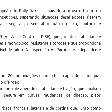
ampeão do Rally Dakar, a mais dura prova off-road do
etições, superando situações desafiadores, fizeram
gia e segurança, sem abrir mão do luxo, conforto e
All Wheel Control + RISE), que garante estabilidade e
eria monobloco, resistente a torções e que proporciona
nível de ruído. A suspensão All Purpose é independente
II com 20 combinações de marchas, capaz de se adequar
no off-road.
ontrole ativo de estabilidade e tração, que auxilia o
is segura em curvas, mudanças de direção, pisos
bags: frontais, laterais e de cortina que, junto como