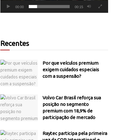
00:00
00:15
Recentes
Por que veículos premium
exigem cuidados especiais
com a suspensão?
Volvo Car Brasil reforça sua
posição no segmento
premium com 18,9% de
participação de mercado
Raytec participa pela primeira
vez da COP International e