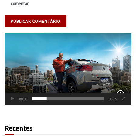
comentar.
Tocador
de
vídeo
00:00
00:15
Recentes