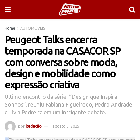
Home
AUTOMÓVEIS
Peugeot Talks encerra
temporada na CASACOR SP
com conversa sobre moda,
design e mobilidade como
expressão criativa
Último encontro da série, “Design que Inspira
Sonhos”, reuniu Fabiana Figueiredo, Pedro Andrade
e Livia Pedreira em um intrigante debate.
por
Redação
agosto 5, 2025