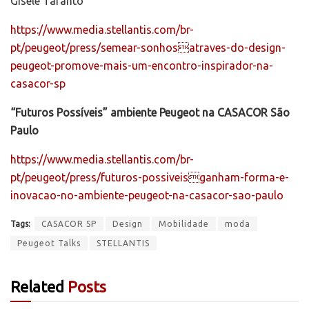
Gisele Taranto
https://www.media.stellantis.com/br-
pt/peugeot/press/semear-sonhosatraves-do-design-
peugeot-promove-mais-um-encontro-inspirador-na-
casacor-sp
“Futuros Possíveis” ambiente Peugeot na CASACOR São
Paulo
https://www.media.stellantis.com/br-
pt/peugeot/press/futuros-possiveisganham-forma-e-
inovacao-no-ambiente-peugeot-na-casacor-sao-paulo
Tags:
CASACOR SP
Design
Mobilidade
moda
Peugeot Talks
STELLANTIS
Related
Posts