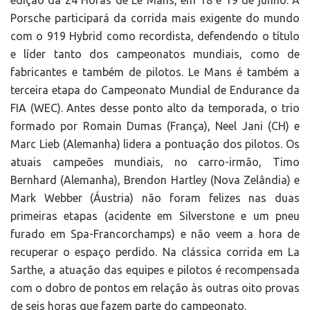
edição da 24 Horas de Le Mans, em 18 e 19 de junho: A
Porsche participará da corrida mais exigente do mundo
com o 919 Hybrid como recordista, defendendo o título
e líder tanto dos campeonatos mundiais, como de
fabricantes e também de pilotos. Le Mans é também a
terceira etapa do Campeonato Mundial de Endurance da
FIA (WEC). Antes desse ponto alto da temporada, o trio
formado por Romain Dumas (França), Neel Jani (CH) e
Marc Lieb (Alemanha) lidera a pontuação dos pilotos. Os
atuais campeões mundiais, no carro-irmão, Timo
Bernhard (Alemanha), Brendon Hartley (Nova Zelândia) e
Mark Webber (Áustria) não foram felizes nas duas
primeiras etapas (acidente em Silverstone e um pneu
furado em Spa-Francorchamps) e não veem a hora de
recuperar o espaço perdido. Na clássica corrida em La
Sarthe, a atuação das equipes e pilotos é recompensada
com o dobro de pontos em relação às outras oito provas
de seis horas que fazem parte do campeonato.