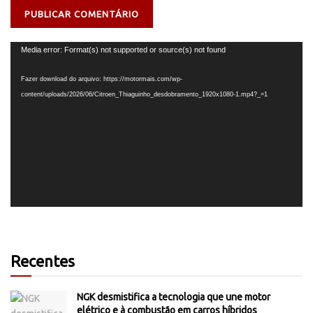
Tocador
Media error: Format(s) not supported or source(s) not found
de
vídeo
Fazer download do arquivo: https://motormais.com/wp-
content/uploads/2026/06/Citroen_Thiaguinho_desdobramento_1920x1080-1.mp4?_=1
Recentes
NGK desmistifica a tecnologia que une motor
elétrico e à combustão em carros híbridos