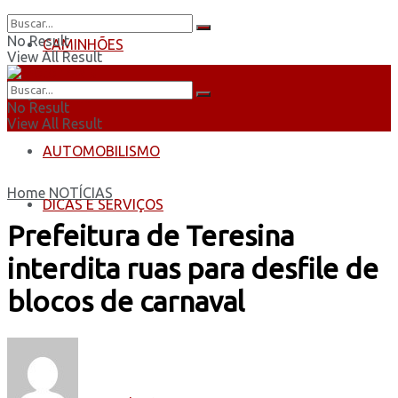
No Result
CAMINHÕES
View All Result
ÔNIBUS
No Result
View All Result
AUTOMOBILISMO
Home
NOTÍCIAS
DICAS E SERVIÇOS
Prefeitura de Teresina
interdita ruas para desfile de
blocos de carnaval