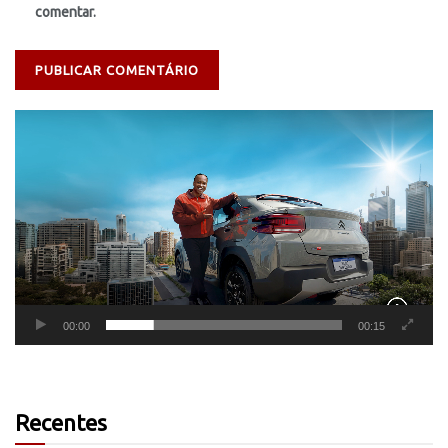
comentar.
Tocador
de
vídeo
00:00
00:15
Recentes