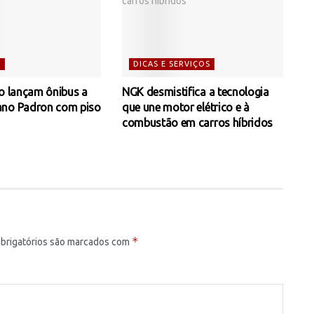
S
DICAS E SERVIÇOS
io lançam ônibus a
NGK desmistifica a tecnologia
ano Padron com piso
que une motor elétrico e à
combustão em carros híbridos
*
brigatórios são marcados com