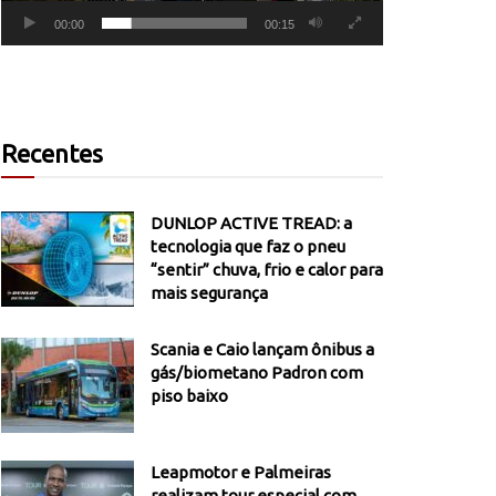
00:00
00:15
Recentes
DUNLOP ACTIVE TREAD: a
tecnologia que faz o pneu
“sentir” chuva, frio e calor para
mais segurança
Scania e Caio lançam ônibus a
gás/biometano Padron com
piso baixo
Leapmotor e Palmeiras
realizam tour especial com