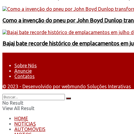
Como a invenção do pneu por John Boyd Dunlop trans
Bajaj bate recorde histórico de emplacamentos em j
Sobre Nós
Anuncie
Contatos
© 2023 - Desenvolvido por webmundo Soluções Interativas
No Result
View All Result
HOME
NOTÍCIAS
AUTOMÓVEIS