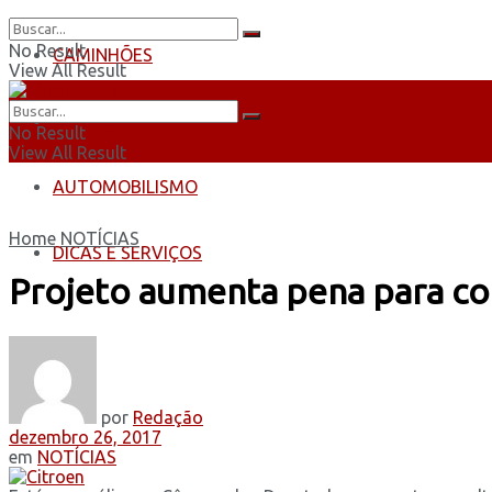
No Result
CAMINHÕES
View All Result
ÔNIBUS
No Result
View All Result
AUTOMOBILISMO
Home
NOTÍCIAS
DICAS E SERVIÇOS
Projeto aumenta pena para c
por
Redação
dezembro 26, 2017
em
NOTÍCIAS