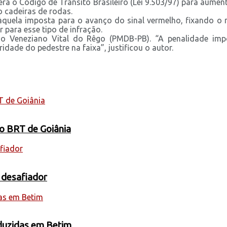
a o Código de Trânsito Brasileiro (Lei 9.503/97) para aument
 cadeiras de rodas.
 àquela imposta para o avanço do sinal vermelho, fixando o m
r para esse tipo de infração.
 Veneziano Vital do Rêgo (PMDB-PB). “A penalidade impos
dade do pedestre na faixa”, justificou o autor.
 o BRT de Goiânia
 desafiador
oduzidas em Betim