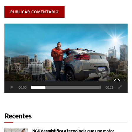
Tocador
de
vídeo
00:00
00:15
Recentes
NGK desmistifica a tecnologia que une motor