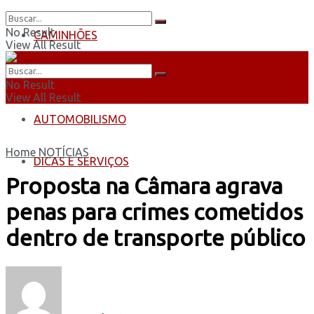
No Result
CAMINHÕES
View All Result
ÔNIBUS
No Result
View All Result
AUTOMOBILISMO
Home
NOTÍCIAS
DICAS E SERVIÇOS
Proposta na Câmara agrava
penas para crimes cometidos
dentro de transporte público