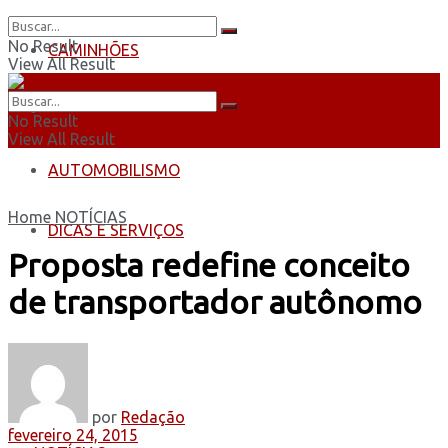
No Result
CAMINHÕES
View All Result
ÔNIBUS
No Result
View All Result
AUTOMOBILISMO
Home
NOTÍCIAS
DICAS E SERVIÇOS
Proposta redefine conceito
de transportador autônomo
por
Redação
fevereiro 24, 2015