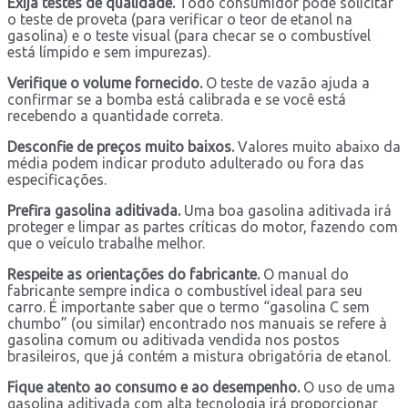
Exija testes de qualidade.
Todo consumidor pode solicitar
o teste de proveta (para verificar o teor de etanol na
gasolina) e o teste visual (para checar se o combustível
está límpido e sem impurezas).
Verifique o volume fornecido.
O teste de vazão ajuda a
confirmar se a bomba está calibrada e se você está
recebendo a quantidade correta.
Desconfie de preços muito baixos.
Valores muito abaixo da
média podem indicar produto adulterado ou fora das
especificações.
Prefira gasolina aditivada.
Uma boa gasolina aditivada irá
proteger e limpar as partes críticas do motor, fazendo com
que o veículo trabalhe melhor.
Respeite as orientações do fabricante.
O manual do
fabricante sempre indica o combustível ideal para seu
carro. É importante saber que o termo “gasolina C sem
chumbo” (ou similar) encontrado nos manuais se refere à
gasolina comum ou aditivada vendida nos postos
brasileiros, que já contém a mistura obrigatória de etanol.
Fique atento ao consumo e ao desempenho.
O uso de uma
gasolina aditivada com alta tecnologia irá proporcionar