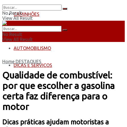
No Result
CAMINHÕES
View All Result
ÔNIBUS
No Result
View All Result
AUTOMOBILISMO
Home
DESTAQUES
DICAS E SERVIÇOS
Qualidade de combustível:
por que escolher a gasolina
certa faz diferença para o
motor
Dicas práticas ajudam motoristas a