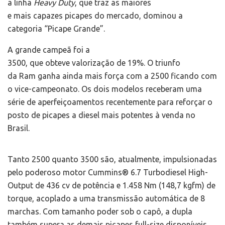
a linha
Heavy Duty
, que traz as maiores
e mais capazes picapes do mercado, dominou a
categoria “Picape Grande”.
A grande campeã foi a
3500, que obteve valorização de 19%. O triunfo
da Ram ganha ainda mais força com a 2500 ficando com
o vice-campeonato. Os dois modelos receberam uma
série de aperfeiçoamentos recentemente para reforçar o
posto de picapes a diesel mais potentes à venda no
Brasil.
Tanto 2500 quanto 3500 são, atualmente, impulsionadas
pelo poderoso motor Cummins® 6.7 Turbodiesel High-
Output de 436 cv de potência e 1.458 Nm (148,7 kgfm) de
torque, acoplado a uma transmissão automática de 8
marchas. Com tamanho poder sob o capô, a dupla
também supera as demais picapes full-size disponíveis