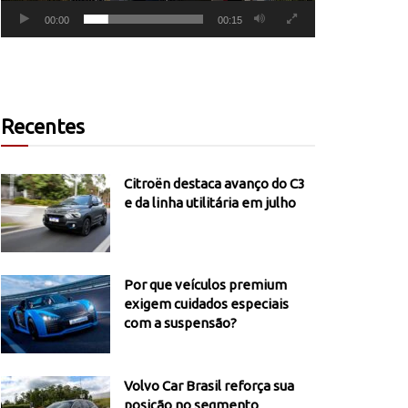
00:00
00:15
Recentes
Citroën destaca avanço do C3
e da linha utilitária em julho
Por que veículos premium
exigem cuidados especiais
com a suspensão?
Volvo Car Brasil reforça sua
posição no segmento