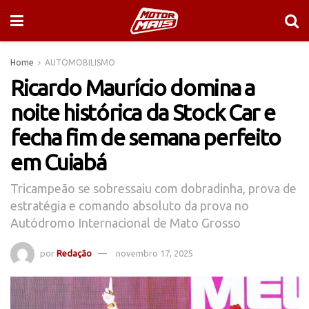
Home
AUTOMOBILISMO
Ricardo Maurício domina a
noite histórica da Stock Car e
fecha fim de semana perfeito
em Cuiabá
Tricampeão se sobressaiu com dobradinha, prova de
estratégia e comando absoluto da prova no
Autódromo Internacional de Mato Grosso
por
Redação
novembro 17, 2025