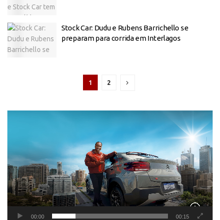
Stock Car: Dudu e Rubens Barrichello se
preparam para corrida em Interlagos
1
2
Tocador
de
vídeo
00:00
00:15