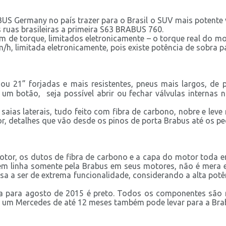
US Germany no país trazer para o Brasil o SUV mais potente
 ruas brasileiras a primeira S63 BRABUS 760.
de torque, limitados eletronicamente – o torque real do m
, limitada eletronicamente, pois existe potência de sobra pa
u 21” forjadas e mais resistentes, pneus mais largos, de per
m botão, seja possível abrir ou fechar válvulas internas
io, saias laterais, tudo feito com fibra de carbono, nobre e le
ior, detalhes que vão desde os pinos de porta Brabus até os pe
tor, os dutos de fibra de carbono e a capa do motor toda em
o em linha somente pela Brabus em seus motores, não é mera 
ssa a ser de extrema funcionalidade, considerando a alta pot
ista para agosto de 2015 é preto. Todos os componentes s
am um Mercedes de até 12 meses também pode levar para a Bra