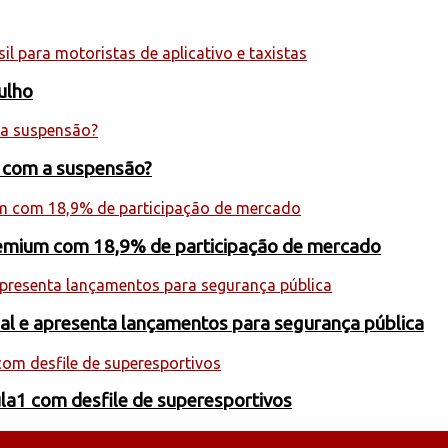
julho
s com a suspensão?
premium com 18,9% de participação de mercado
onal e apresenta lançamentos para segurança pública
la1 com desfile de superesportivos