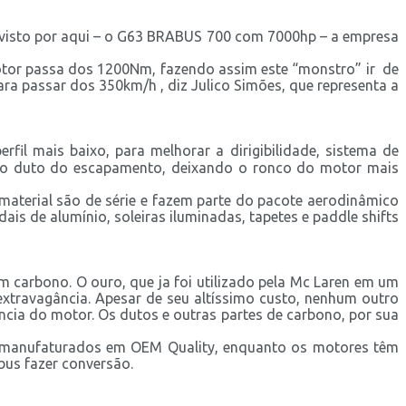
 visto por aqui – o G63 BRABUS 700 com 7000hp – a empresa
otor passa dos 1200Nm, fazendo assim este “monstro” ir de
ra passar dos 350km/h , diz Julico Simões, que representa a
fil mais baixo, para melhorar a dirigibilidade, sistema de
 no duto do escapamento, deixando o ronco do motor mais
ve material são de série e fazem parte do pacote aerodinâmico
dais de alumínio, soleiras iluminadas, tapetes e paddle shifts
 carbono. O ouro, que ja foi utilizado pela Mc Laren em um
extravagância. Apesar de seu altíssimo custo, nenhum outro
ência do motor. Os dutos e outras partes de carbono, por sua
ão manufaturados em OEM Quality, enquanto os motores têm
bus fazer conversão.