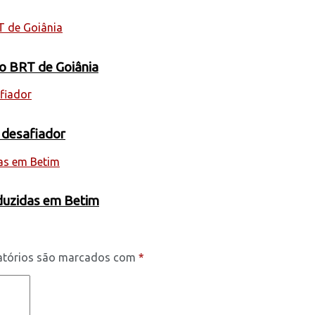
 o BRT de Goiânia
 desafiador
oduzidas em Betim
atórios são marcados com
*