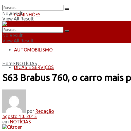
No Result
CAMINHÕES
View All Result
ÔNIBUS
No Result
View All Result
AUTOMOBILISMO
Home
NOTÍCIAS
DICAS E SERVIÇOS
S63 Brabus 760, o carro mais p
por
Redação
agosto 10, 2015
em
NOTÍCIAS