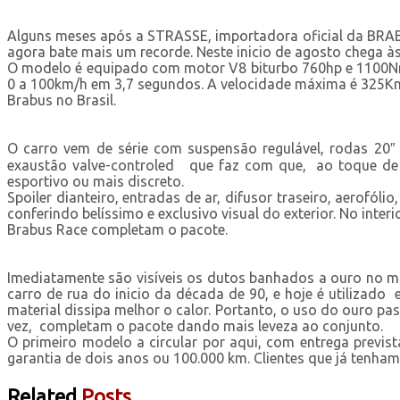
Alguns meses após a STRASSE, importadora oficial da BRAB
agora bate mais um recorde. Neste inicio de agosto chega às
O modelo é equipado com motor V8 biturbo 760hp e 1100Nm 
0 a 100km/h em 3,7 segundos. A velocidade máxima é 325Km/h
Brabus no Brasil.
O carro vem de série com suspensão regulável, rodas 20″ o
exaustão valve-controled que faz com que, ao toque de u
esportivo ou mais discreto.
Spoiler dianteiro, entradas de ar, difusor traseiro, aerofól
conferindo belíssimo e exclusivo visual do exterior. No inter
Brabus Race completam o pacote.
Imediatamente são visíveis os dutos banhados a ouro no mo
carro de rua do inicio da década de 90, e hoje é utilizad
material dissipa melhor o calor. Portanto, o uso do ouro pa
vez, completam o pacote dando mais leveza ao conjunto.
O primeiro modelo a circular por aqui, com entrega prev
garantia de dois anos ou 100.000 km. Clientes que já tenh
Related
Posts