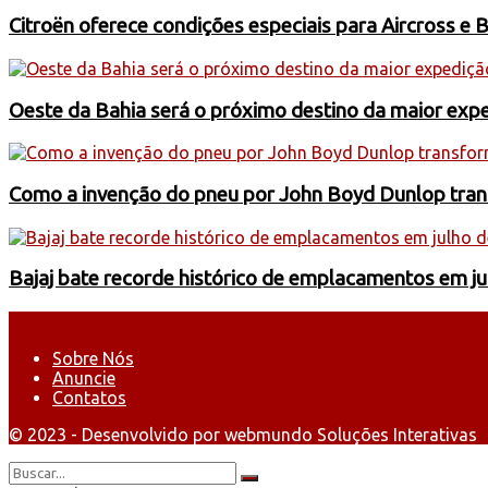
Citroën oferece condições especiais para Aircross e 
Oeste da Bahia será o próximo destino da maior exp
Como a invenção do pneu por John Boyd Dunlop trans
Bajaj bate recorde histórico de emplacamentos em j
Sobre Nós
Anuncie
Contatos
© 2023 - Desenvolvido por webmundo Soluções Interativas