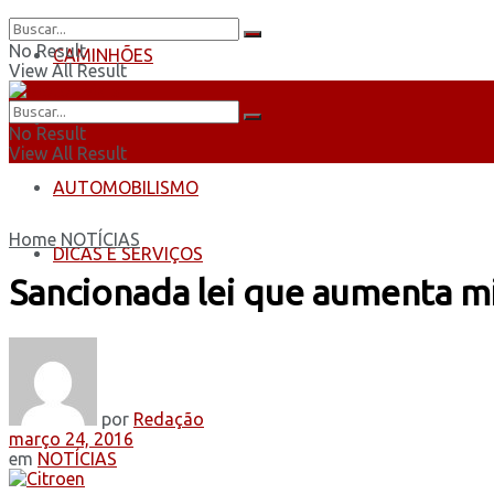
No Result
CAMINHÕES
View All Result
ÔNIBUS
No Result
View All Result
AUTOMOBILISMO
Home
NOTÍCIAS
DICAS E SERVIÇOS
Sancionada lei que aumenta mi
por
Redação
março 24, 2016
em
NOTÍCIAS