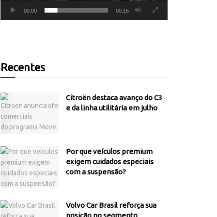
00:00
00:15
Recentes
Citroën destaca avanço do C3
e da linha utilitária em julho
Por que veículos premium
exigem cuidados especiais
com a suspensão?
Volvo Car Brasil reforça sua
posição no segmento