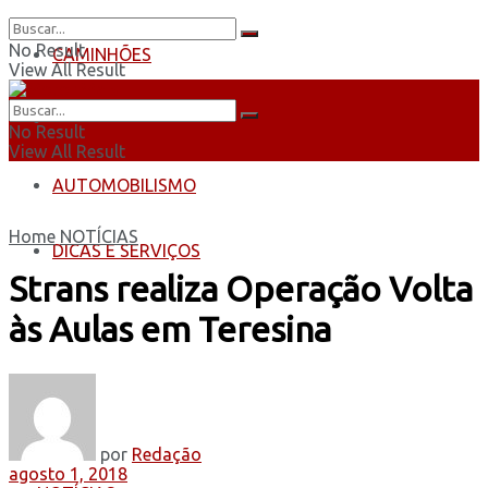
No Result
CAMINHÕES
View All Result
ÔNIBUS
No Result
View All Result
AUTOMOBILISMO
Home
NOTÍCIAS
DICAS E SERVIÇOS
Strans realiza Operação Volta
às Aulas em Teresina
por
Redação
agosto 1, 2018