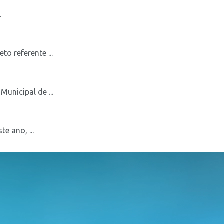
.
o referente ...
unicipal de ...
e ano, ...