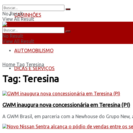
No Result
CAMINHÕES
View All Result
ÔNIBUS
No Result
View All Result
AUTOMOBILISMO
Home
Tag
Teresina
DICAS E SERVIÇOS
Tag:
Teresina
GWM inaugura nova concessionária em Teresina (PI)
A GWM Brasil, em parceria com a Newhouse do Grupo New, an