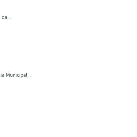
a ...
a Municipal ...