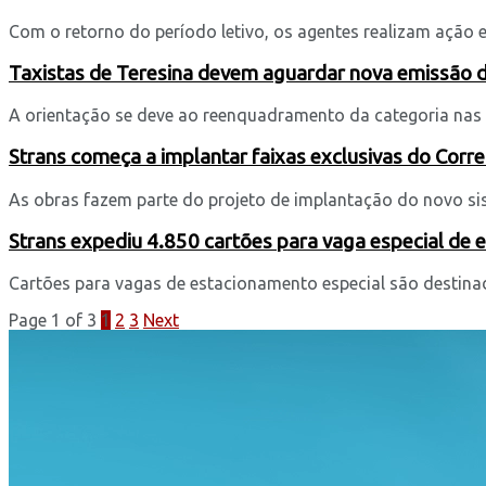
Com o retorno do período letivo, os agentes realizam ação ed
Taxistas de Teresina devem aguardar nova emissão 
A orientação se deve ao reenquadramento da categoria nas m
Strans começa a implantar faixas exclusivas do Corre
As obras fazem parte do projeto de implantação do novo sist
Strans expediu 4.850 cartões para vaga especial de
Cartões para vagas de estacionamento especial são destinado
Page 1 of 3
1
2
3
Next