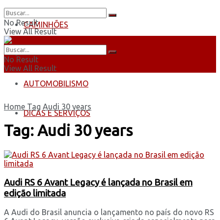
No Result
CAMINHÕES
View All Result
ÔNIBUS
No Result
View All Result
AUTOMOBILISMO
Home
Tag
Audi 30 years
DICAS E SERVIÇOS
Tag:
Audi 30 years
Audi RS 6 Avant Legacy é lançada no Brasil em
edição limitada
A Audi do Brasil anuncia o lançamento no país do novo RS