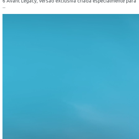
6 Avant Legacy, versão exclusiva criada especialmente para
...