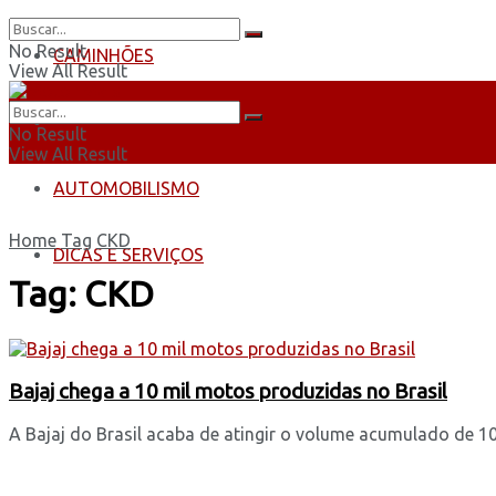
No Result
CAMINHÕES
View All Result
ÔNIBUS
No Result
View All Result
AUTOMOBILISMO
Home
Tag
CKD
DICAS E SERVIÇOS
Tag:
CKD
Bajaj chega a 10 mil motos produzidas no Brasil
A Bajaj do Brasil acaba de atingir o volume acumulado de 10 