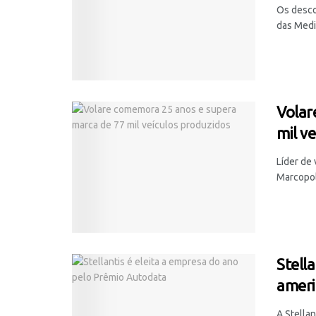
Os desco
das Medid
Volar
mil v
Líder de 
Marcopolo
Stell
ameri
A Stella