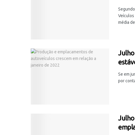
Segundo 
Veículos
média de 
Julho
estáv
Se em ju
por conta
Julho
empla