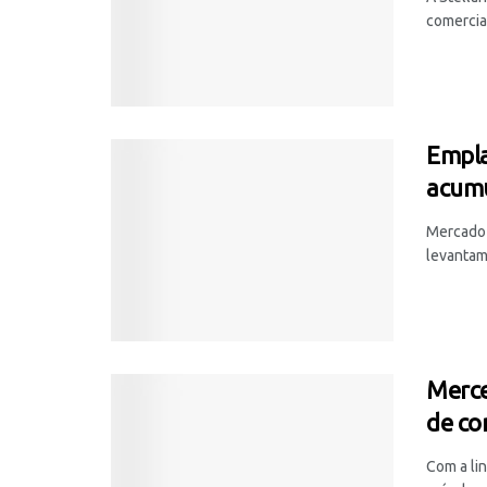
comerciai
Empla
acum
Mercado 
levantam
Merce
de co
Com a li