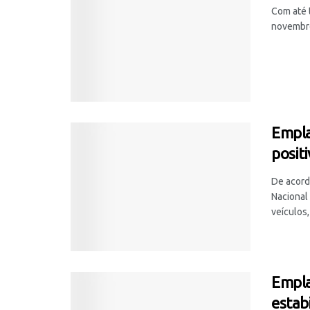
Com até 
novembro
Empla
posit
De acord
Nacional
veículos, 
Empla
estab