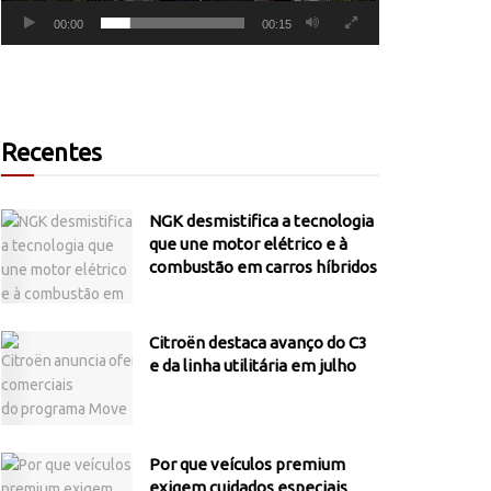
00:00
00:15
Recentes
NGK desmistifica a tecnologia
que une motor elétrico e à
combustão em carros híbridos
Citroën destaca avanço do C3
e da linha utilitária em julho
Por que veículos premium
exigem cuidados especiais