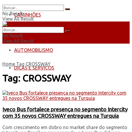
No Result
CAMINHÕES
View All Result
ÔNIBUS
No Result
View All Result
AUTOMOBILISMO
Home
Tag
CROSSWAY
DICAS E SERVIÇOS
Tag:
CROSSWAY
Iveco Bus fortalece presença no segmento Intercity
com 35 novos CROSSWAY entregues na Turquia
Com crescimento em dobro no market share do segmento