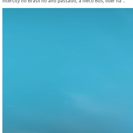
Intercity no Brasil no ano passado, a Iveco Bus, líder na ...