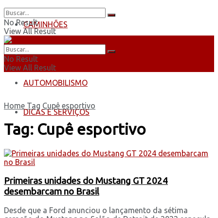
No Result
CAMINHÕES
View All Result
ÔNIBUS
No Result
View All Result
AUTOMOBILISMO
Home
Tag
Cupê esportivo
DICAS E SERVIÇOS
Tag:
Cupê esportivo
Primeiras unidades do Mustang GT 2024
desembarcam no Brasil
Desde que a Ford anunciou o lançamento da sétima