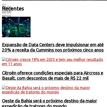
00:00
Recentes
00:00
00:15
Expansão de Data Centers deve impulsionar em até
20% a receita da Cummins nos próximos cinco anos
Citroën oferece condições especiais para Aircross e
Basalt, com descontos de mais de R$ 22 mil
Oeste da Bahia será o próximo destino da maior
expedição de tratores do mundo