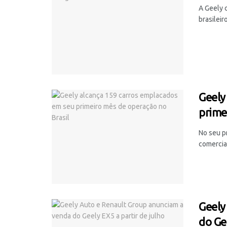
A Geely 
brasileir
Geely
prime
No seu p
comercia
Geely
do Ge