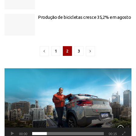
Produção de bicicletas cresce 35,2% em agosto
1
2
3
Tocador
de
vídeo
00:00
00:15