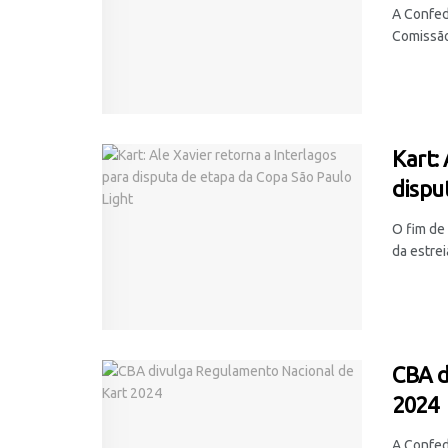
A Confed
Comissão 
Kart:
dispu
O fim de 
da estrei
CBA d
2024
A Confed