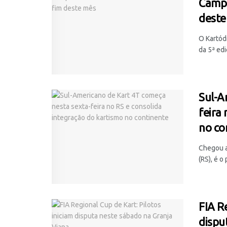
Campe
deste
O Kartódr
da 5ª edi
Sul-A
feira
no co
Chegou a
(RS), é o 
FIA R
dispu