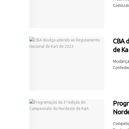
Comissão
CBA d
de Ka
Mudanças 
Confeder
Progr
Norde
Competiç