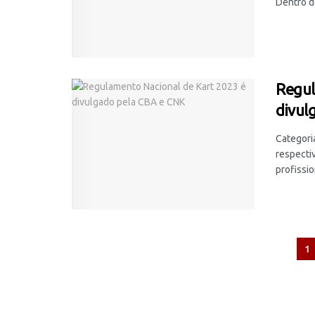
Dentro de
Regul
divul
Categori
respecti
profission
1