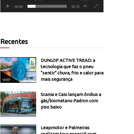
00:00
00:15
Recentes
DUNLOP ACTIVE TREAD: a
tecnologia que faz o pneu
“sentir” chuva, frio e calor para
mais segurança
Scania e Caio lançam ônibus a
gás/biometano Padron com
piso baixo
Leapmotor e Palmeiras
realizam tour especial com