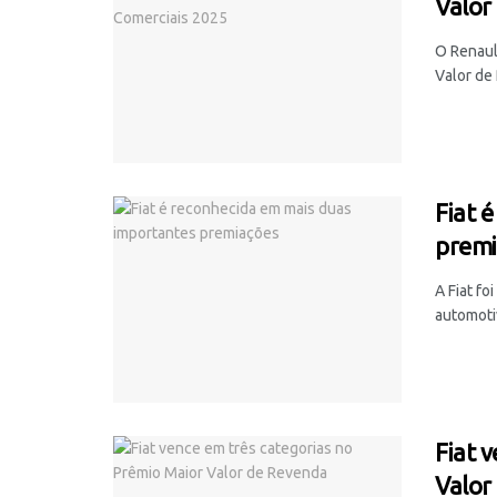
Valor
O Renaul
Valor de 
Fiat 
premi
A Fiat f
automoti
Fiat 
Valor