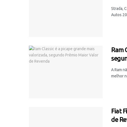
Strada, 
Autos 20
Ram C
segun
A Ram nã
melhor n
Fiat 
de R