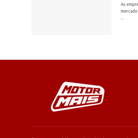
As empre
mercado 
...