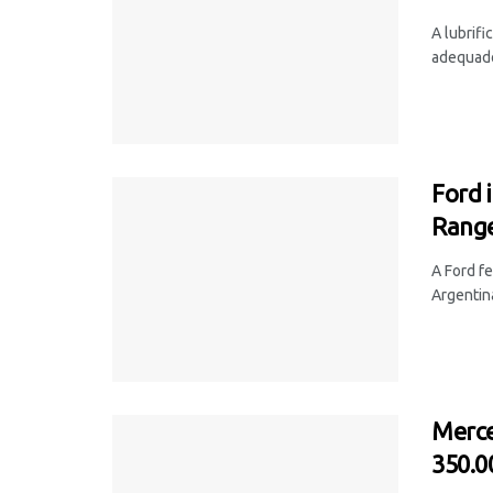
A lubrif
adequado 
Ford 
Range
A Ford f
Argentin
Merce
350.0