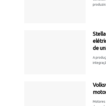
produzir
Stell
elétr
de un
A produç
integraçã
Volks
motor
Motores 