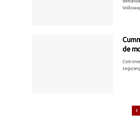
demanda 
Volkswag
Cummi
de mo
Com inve
segurança
1