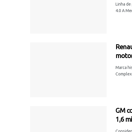
Linha de
4.0 A Mer
Renau
motor
Marca hi
Complexo 
GM co
1,6 m
Consider