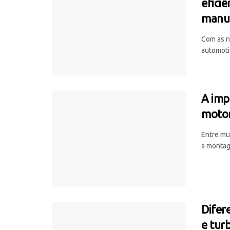
efici
manu
Com as n
automoti
A imp
moto
Entre mu
a montag
Difer
e tur