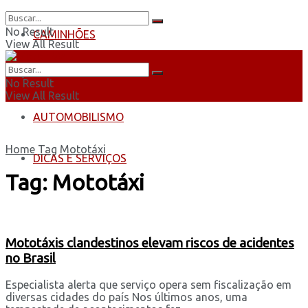
No Result
CAMINHÕES
View All Result
ÔNIBUS
No Result
View All Result
AUTOMOBILISMO
Home
Tag
Mototáxi
DICAS E SERVIÇOS
Tag:
Mototáxi
Mototáxis clandestinos elevam riscos de acidentes
no Brasil
Especialista alerta que serviço opera sem fiscalização em
diversas cidades do país Nos últimos anos, uma