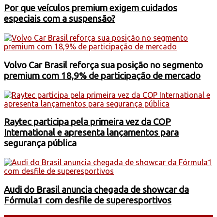
Por que veículos premium exigem cuidados
especiais com a suspensão?
Volvo Car Brasil reforça sua posição no segmento
premium com 18,9% de participação de mercado
Raytec participa pela primeira vez da COP
International e apresenta lançamentos para
segurança pública
Audi do Brasil anuncia chegada de showcar da
Fórmula1 com desfile de superesportivos