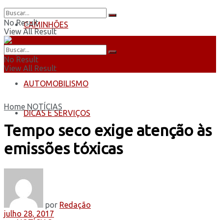
No Result
CAMINHÕES
View All Result
ÔNIBUS
No Result
View All Result
AUTOMOBILISMO
Home
NOTÍCIAS
DICAS E SERVIÇOS
Tempo seco exige atenção às
emissões tóxicas
por
Redação
julho 28, 2017