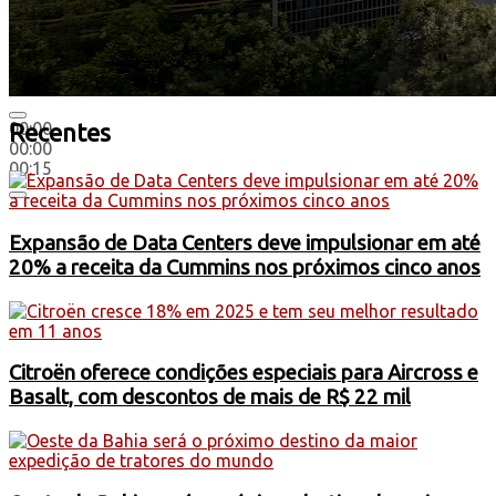
00:00
Recentes
00:00
00:15
Expansão de Data Centers deve impulsionar em até
20% a receita da Cummins nos próximos cinco anos
Citroën oferece condições especiais para Aircross e
Basalt, com descontos de mais de R$ 22 mil