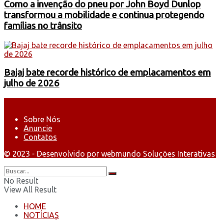
Como a invenção do pneu por John Boyd Dunlop
transformou a mobilidade e continua protegendo
famílias no trânsito
Bajaj bate recorde histórico de emplacamentos em
julho de 2026
Sobre Nós
Anuncie
Contatos
© 2023 - Desenvolvido por webmundo Soluções Interativas
No Result
View All Result
HOME
NOTÍCIAS