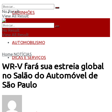
No Result
CAMINHÕES
View All Result
ÔNIBUS
No Result
View All Result
AUTOMOBILISMO
Home
NOTÍCIAS
DICAS E SERVIÇOS
WR-V fará sua estreia global
no Salão do Automóvel de
São Paulo