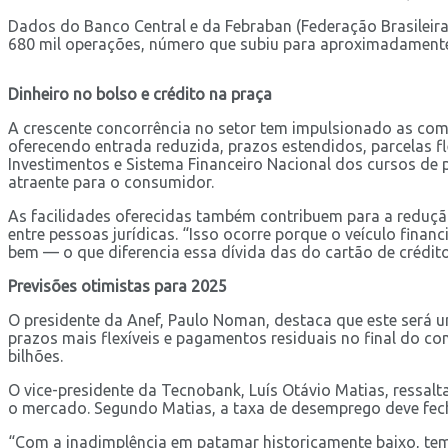
Dados do Banco Central e da Febraban (Federação Brasileira
680 mil operações, número que subiu para aproximadamente 
Dinheiro no bolso e crédito na praça
A crescente concorrência no setor tem impulsionado as comp
oferecendo entrada reduzida, prazos estendidos, parcelas fl
Investimentos e Sistema Financeiro Nacional dos cursos de
atraente para o consumidor.
As facilidades oferecidas também contribuem para a redução 
entre pessoas jurídicas. “Isso ocorre porque o veículo fin
bem — o que diferencia essa dívida das do cartão de crédito 
Previsões otimistas para 2025
O presidente da Anef, Paulo Noman, destaca que este será u
prazos mais flexíveis e pagamentos residuais no final do c
bilhões.
O vice-presidente da Tecnobank, Luís Otávio Matias, ressalta
o mercado. Segundo Matias, a taxa de desemprego deve fecha
“Com a inadimplência em patamar historicamente baixo, tem