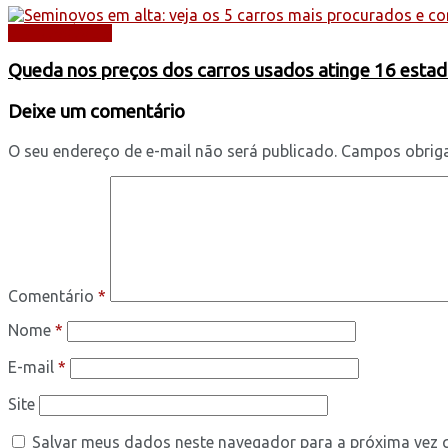
AUTOMÓVEIS
Queda nos preços dos carros usados atinge 16 estad
Deixe um comentário
O seu endereço de e-mail não será publicado.
Campos obrig
Comentário
*
Nome
*
E-mail
*
Site
Salvar meus dados neste navegador para a próxima vez 