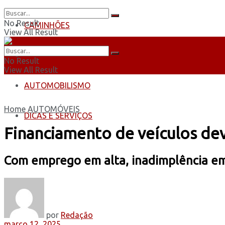
No Result
CAMINHÕES
View All Result
ÔNIBUS
No Result
View All Result
AUTOMOBILISMO
Home
AUTOMÓVEIS
DICAS E SERVIÇOS
Financiamento de veículos dev
Com emprego em alta, inadimplência em 
por
Redação
março 12, 2025