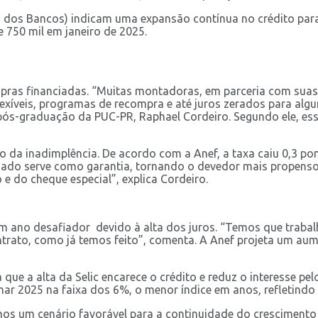
 dos Bancos) indicam uma expansão contínua no crédito para 
750 mil em janeiro de 2025.
ras financiadas. “Muitas montadoras, em parceria com suas c
exíveis, programas de recompra e até juros zerados para algu
 pós-graduação da PUC-PR, Raphael Cordeiro. Segundo ele, e
da inadimplência. De acordo com a Anef, a taxa caiu 0,3 pont
anciado serve como garantia, tornando o devedor mais propens
e do cheque especial”, explica Cordeiro.
m ano desafiador devido à alta dos juros. “Temos que trabalh
ontrato, como já temos feito”, comenta. A Anef projeta um au
 que a alta da Selic encarece o crédito e reduz o interesse p
r 2025 na faixa dos 6%, o menor índice em anos, refletindo 
os um cenário favorável para a continuidade do crescimento