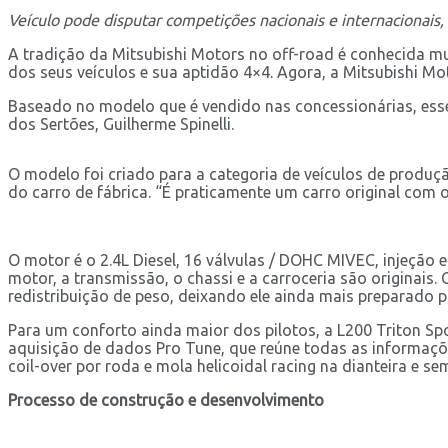
Veículo pode disputar competições nacionais e internacionais,
A tradição da Mitsubishi Motors no off-road é conhecida mu
dos seus veículos e sua aptidão 4×4. Agora, a Mitsubishi M
Baseado no modelo que é vendido nas concessionárias, esse 
dos Sertões, Guilherme Spinelli.
O modelo foi criado para a categoria de veículos de produç
do carro de fábrica. “É praticamente um carro original com o
O motor é o 2.4L Diesel, 16 válvulas / DOHC MIVEC, injeção
motor, a transmissão, o chassi e a carroceria são originais.
redistribuição de peso, deixando ele ainda mais preparado pa
Para um conforto ainda maior dos pilotos, a L200 Triton S
aquisição de dados Pro Tune, que reúne todas as informaçõe
coil-over por roda e mola helicoidal racing na dianteira e sem
Processo de construção e desenvolvimento