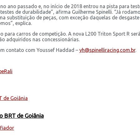
o ano passado e, no início de 2018 entrou na pista para test
tes de durabilidade”, afirma Guilherme Spinelli. “Já rodamo
a substituição de peças, com exceção daquelas de desgaste na
mos”, explica.
ão para carros de competição. A nova L200 Triton Sport R ser
ão adquiridos nas concessionárias.
r em contato com Youssef Haddad –
yh@spinelliracing.com.br
.
pe
Rali
 o BRT de Goiânia