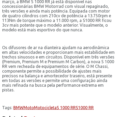
março, a BMW S 1000 RR já está disponível nas
concessionárias BMW Motorrad com visual repaginado,
três versões e ainda mais potência. Equipada com motor
de quatro cilindros com 210cv de potência a 13.750rpm e
113Nm de torque máximo a 11.000 rpm, a S1000 RR ficou
3cv mais potente que o modelo anterior. Visualmente, o
modelo está mais esportivo do que nunca.
Os difusores de ar na dianteira ajudam na aerodinâmica
em altas velocidades e proporcionam mais estabilidade em
trechos sinuosos e em circuitos. Disponível em três versões
(Premium, Premium M e Premium M Carbon), a nova S 1000
RR vem recheada de equipamentos de série. O M Chassi,
componente permite a possibilidade de ajustes mais
precisos na balança e amortecedor traseiro, está presente
em todas as versões e permite uma configuração ainda
mais refinada na busca pela performance extrema em
pistas.
Tags:
BMW
Moto
Motocicleta
S 1000 RR
S1000 RR