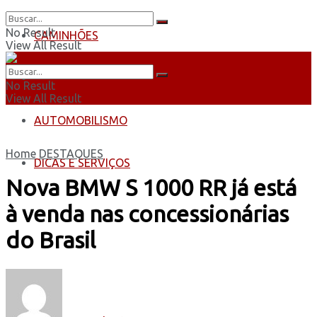
No Result
CAMINHÕES
View All Result
ÔNIBUS
No Result
View All Result
AUTOMOBILISMO
Home
DESTAQUES
DICAS E SERVIÇOS
Nova BMW S 1000 RR já está
à venda nas concessionárias
do Brasil