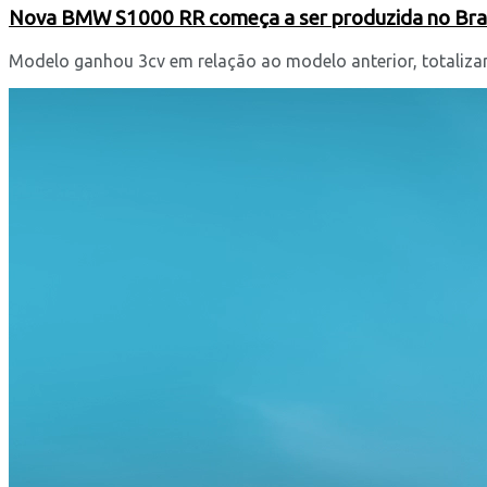
Nova BMW S1000 RR começa a ser produzida no Bras
Modelo ganhou 3cv em relação ao modelo anterior, totaliza