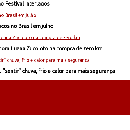
o Festival Interlagos
cos no Brasil em julho
l com Luana Zucoloto na compra de zero km
entir” chuva, frio e calor para mais segurança