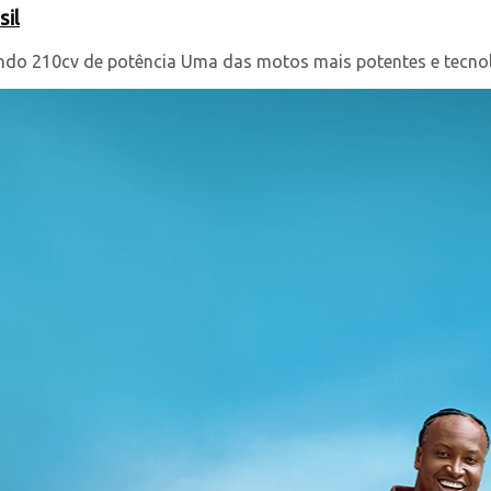
il
ndo 210cv de potência Uma das motos mais potentes e tecnoló