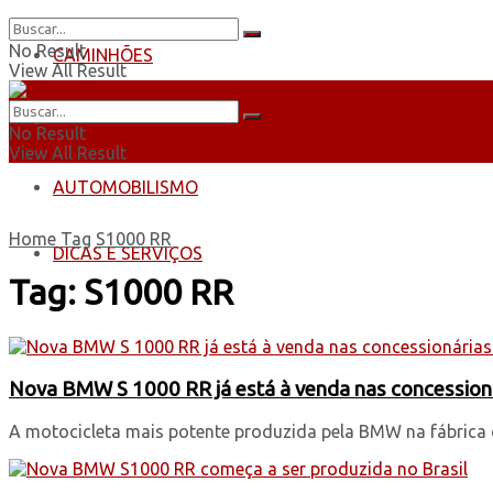
No Result
CAMINHÕES
View All Result
ÔNIBUS
No Result
View All Result
AUTOMOBILISMO
Home
Tag
S1000 RR
DICAS E SERVIÇOS
Tag:
S1000 RR
Nova BMW S 1000 RR já está à venda nas concessioná
A motocicleta mais potente produzida pela BMW na fábrica d