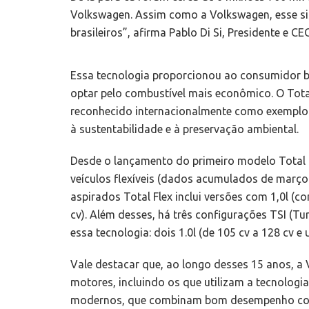
Volkswagen. Assim como a Volkswagen, esse sis
brasileiros”, afirma Pablo Di Si, Presidente e 
Essa tecnologia proporcionou ao consumidor bra
optar pelo combustível mais econômico. O Total 
reconhecido internacionalmente como exemplo de
à sustentabilidade e à preservação ambiental.
Desde o lançamento do primeiro modelo Total F
veículos flexíveis (dados acumulados de março
aspirados Total Flex inclui versões com 1,0l (c
cv). Além desses, há três configurações TSI (T
essa tecnologia: dois 1.0l (de 105 cv a 128 cv e 
Vale destacar que, ao longo desses 15 anos, 
motores, incluindo os que utilizam a tecnologi
modernos, que combinam bom desempenho com