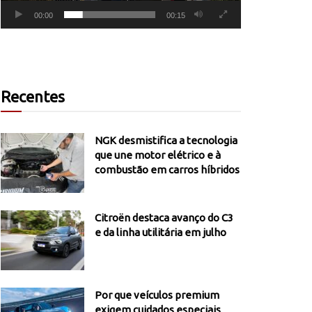
00:00
00:15
Recentes
NGK desmistifica a tecnologia
que une motor elétrico e à
combustão em carros híbridos
Citroën destaca avanço do C3
e da linha utilitária em julho
Por que veículos premium
exigem cuidados especiais