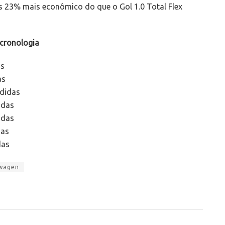
s 23% mais econômico do que o Gol 1.0 Total Flex
 cronologia
as
as
ndidas
idas
idas
das
das
wagen