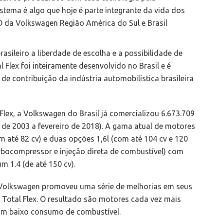
tema é algo que hoje é parte integrante da vida dos
CEO da Volkswagen Região América do Sul e Brasil
sileiro a liberdade de escolha e a possibilidade de
Flex foi inteiramente desenvolvido no Brasil e é
 contribuição da indústria automobilística brasileira
lex, a Volkswagen do Brasil já comercializou 6.673.709
 de 2003 a fevereiro de 2018). A gama atual de motores
om até 82 cv) e duas opções 1,6l (com até 104 cv e 120
urbocompressor e injeção direta de combustível) com
um 1.4 (de até 150 cv).
a Volkswagen promoveu uma série de melhorias em seus
a Total Flex. O resultado são motores cada vez mais
 baixo consumo de combustível.